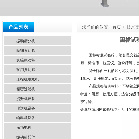
产品列表
您当前的位置：
首页
》技术
国标试
振动筛分机
精细振动筛
国标标准试验筛，顾名思义就
实验振动筛
筛、标准筛、粒度仪、验粉筛等，
矿用振动筛
筛子筛面开孔的尺寸称为筛孔尺寸
1毫米，则用微米um表示。 试验
压榨机脱水机
产品规格编辑材料：不锈钢丝网，
精密过滤机
特点：耐磨，使用方便，适合分级
提升机设备
密过滤。
输送机设备
金属丝编织网试验筛网孔尺寸的校
给料机设备
振动电机
振动筛配件