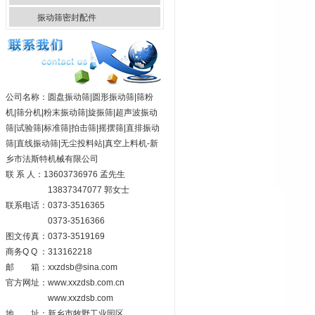
振动筛密封配件
公司名称：圆盘振动筛|圆形振动筛|筛粉
机|筛分机|粉末振动筛|旋振筛|超声波振动
筛|试验筛|标准筛|拍击筛|摇摆筛|直排振动
筛|直线振动筛|无尘投料站|真空上料机-新
乡市法斯特机械有限公司
联 系 人：13603736976 孟先生
13837347077 郭女士
联系电话：0373-3516365
0373-3516366
图文传真：0373-3519169
商务Q Q ：313162218
邮 箱：xxzdsb@sina.com
官方网址：
www.xxzdsb.com.cn
www.xxzdsb.com
地 址：新乡市牧野工业园区