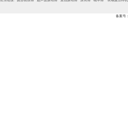
友情链接:
圆形摇摆筛
超声波振动筛
直线振动筛
滚筒筛
概率筛
双螺旋压榨机
备案号：豫